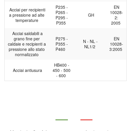
P235 -
EN
Acciai per recipienti
P265 -
10028-
a pressione ad alte
GH
P295 -
2:
temperature
P355
2005
Acciai saldabili a
grano fine per
P275 -
EN
N - NL -
caldaie e recipienti a
P355 -
10028-
NL1/2
pressione allo stato
P460
3:2005
normalizzato
HB400 -
Acciai antiusura
450 - 500
- 600