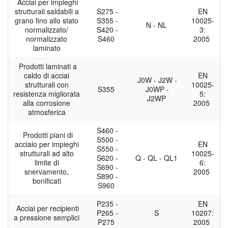
Acciai per impieghi
strutturali saldabili a
S275 -
EN
grano fino allo stato
S355 -
10025-
N - NL
normalizzato/
S420 -
3:
normalizzato
S460
2005
laminato
Prodotti laminati a
caldo di acciai
EN
J0W - J2W -
strutturali con
10025-
S355
J0WP -
resistenza migliorata
5:
J2WP
alla corrosione
2005
atmosferica
S460 -
Prodotti piani di
S500 -
acciaio per impieghi
EN
S550 -
strutturali ad alto
10025-
S620 -
Q - QL - QL1
limite di
6:
S690 -
snervamento,
2005
S890 -
bonificati
S960
P235 -
EN
Acciai per recipienti
P265 -
S
10207:
a pressione semplici
P275
2005