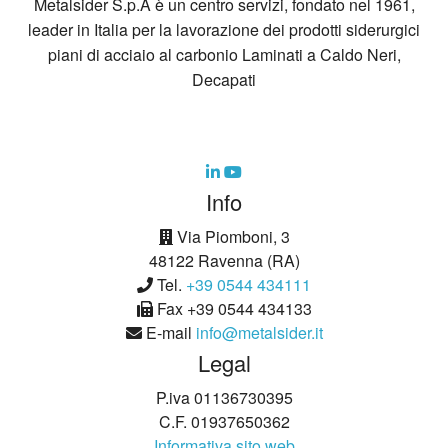
Metalsider S.p.A è un centro servizi, fondato nel 1961,
leader in Italia per la lavorazione dei prodotti siderurgici
piani di acciaio al carbonio Laminati a Caldo Neri,
Decapati
Info
Via Piomboni, 3
48122 Ravenna (RA)
Tel.
+39 0544 434111
Fax +39 0544 434133
E-mail
info@metalsider.it
Legal
P.iva 01136730395
C.F. 01937650362
Informativa sito web