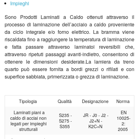
Impieghi
Sono Prodotti Laminati a Caldo ottenuti attraverso il
processo di laminazione dell’acciaio a caldo proveniente
da ciclo integrale e/o forno elettrico. La bramma viene
riscaldata fino a raggiungere la temperatura di laminazione
e fatta passare attraverso laminatoi reversibili che,
attraverso ripetuti passaggi avanti-indietro, consentono di
ottenere le dimensioni desiderate.La lamiera da treno
quarto può essere fornita a bordi grezzi o rifilati e con
superfice sabbiata, primerizzata o grezza di laminazione.
Tipologia
Qualità
Designazione
Norma
Laminati piani a
EN
S235 -
JR - J0 - J2 -
caldo di acciai non
10025-
S275 -
J2+N -
legati per impieghi
2:
S355
K2C+N
strutturali
2005